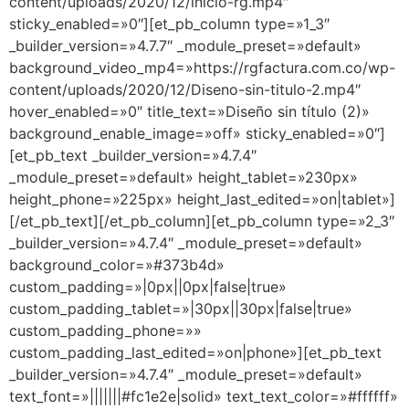
content/uploads/2020/12/inicio-rg.mp4″
sticky_enabled=»0″][et_pb_column type=»1_3″
_builder_version=»4.7.7″ _module_preset=»default»
background_video_mp4=»https://rgfactura.com.co/wp-
content/uploads/2020/12/Diseno-sin-titulo-2.mp4″
hover_enabled=»0″ title_text=»Diseño sin título (2)»
background_enable_image=»off» sticky_enabled=»0″]
[et_pb_text _builder_version=»4.7.4″
_module_preset=»default» height_tablet=»230px»
height_phone=»225px» height_last_edited=»on|tablet»]
[/et_pb_text][/et_pb_column][et_pb_column type=»2_3″
_builder_version=»4.7.4″ _module_preset=»default»
background_color=»#373b4d»
custom_padding=»|0px||0px|false|true»
custom_padding_tablet=»|30px||30px|false|true»
custom_padding_phone=»»
custom_padding_last_edited=»on|phone»][et_pb_text
_builder_version=»4.7.4″ _module_preset=»default»
text_font=»|||||||#fc1e2e|solid» text_text_color=»#ffffff»