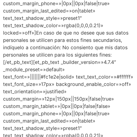
custom_margin_phone=»|0px||0px|false|true»
custom_margin_last_edited=»on|tablet»
text_text_shadow_style=»preset1″
text_text_shadow_color=»rgba(0,0,0,0.21)»
locked=»off»]En caso de que no desee que sus datos
personales se utilicen para estos fines secundarios,
indíquelo a continuación: No consiento que mis datos
personales se utilicen para los siguientes fines:
[/et_pb_text][et_pb_text _builder_version=»4.7.4″
_module_preset=»default»
text_font=»|||||||#fc1e2e|solid» text_text_color=»#ffffff»
text_font_size=»17px» background_enable_color=»off»
text_orientation=»justified»
custom_margin=»12px|150px||150px|false|true»
custom_margin_tablet=»|0px||0px|false|false»
custom_margin_phone=»|0px||0px|false|true»
custom_margin_last_edited=»on|tablet»
text_text_shadow_style=»preset1″
text_text_shadow_color=»rgba(0,0,0,0.21)»