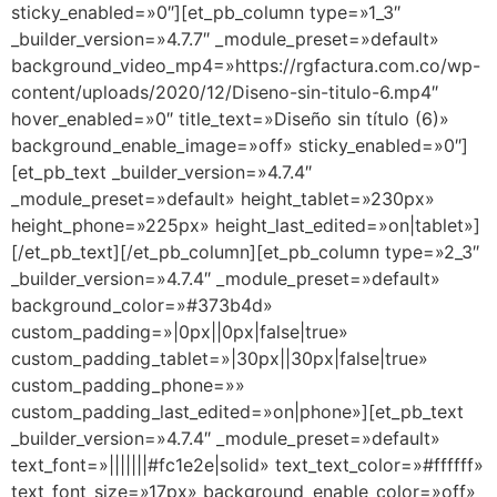
sticky_enabled=»0″][et_pb_column type=»1_3″
_builder_version=»4.7.7″ _module_preset=»default»
background_video_mp4=»https://rgfactura.com.co/wp-
content/uploads/2020/12/Diseno-sin-titulo-6.mp4″
hover_enabled=»0″ title_text=»Diseño sin título (6)»
background_enable_image=»off» sticky_enabled=»0″]
[et_pb_text _builder_version=»4.7.4″
_module_preset=»default» height_tablet=»230px»
height_phone=»225px» height_last_edited=»on|tablet»]
[/et_pb_text][/et_pb_column][et_pb_column type=»2_3″
_builder_version=»4.7.4″ _module_preset=»default»
background_color=»#373b4d»
custom_padding=»|0px||0px|false|true»
custom_padding_tablet=»|30px||30px|false|true»
custom_padding_phone=»»
custom_padding_last_edited=»on|phone»][et_pb_text
_builder_version=»4.7.4″ _module_preset=»default»
text_font=»|||||||#fc1e2e|solid» text_text_color=»#ffffff»
text_font_size=»17px» background_enable_color=»off»