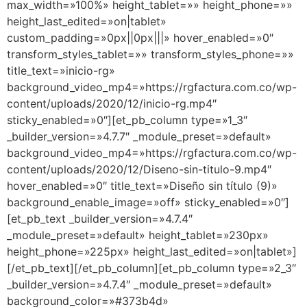
max_width=»100%» height_tablet=»» height_phone=»»
height_last_edited=»on|tablet»
custom_padding=»0px||0px|||» hover_enabled=»0″
transform_styles_tablet=»» transform_styles_phone=»»
title_text=»inicio-rg»
background_video_mp4=»https://rgfactura.com.co/wp-
content/uploads/2020/12/inicio-rg.mp4″
sticky_enabled=»0″][et_pb_column type=»1_3″
_builder_version=»4.7.7″ _module_preset=»default»
background_video_mp4=»https://rgfactura.com.co/wp-
content/uploads/2020/12/Diseno-sin-titulo-9.mp4″
hover_enabled=»0″ title_text=»Diseño sin título (9)»
background_enable_image=»off» sticky_enabled=»0″]
[et_pb_text _builder_version=»4.7.4″
_module_preset=»default» height_tablet=»230px»
height_phone=»225px» height_last_edited=»on|tablet»]
[/et_pb_text][/et_pb_column][et_pb_column type=»2_3″
_builder_version=»4.7.4″ _module_preset=»default»
background_color=»#373b4d»