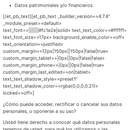
Datos patrimoniales y/o financieros
[/et_pb_text][et_pb_text _builder_version=»4.7.4″
_module_preset=»default»
text_font=»|||||||#fc1e2e|solid» text_text_color=»#ffffff»
text_font_size=»17px» background_enable_color=»off»
text_orientation=»justified»
custom_margin=»12px|150px||150px|false|true»
custom_margin_tablet=»|0px||0px|false|false»
custom_margin_phone=»|0px||0px|false|true»
custom_margin_last_edited=»on|tablet»
text_text_shadow_style=»preset1″
text_text_shadow_color=»rgba(0,0,0,0.21)»
locked=»off»]
¿Cómo puede acceder, rectificar o cancelar sus datos
personales, u oponerse a su uso?
Usted tiene derecho a conocer qué datos personales
tenemos de usted, para qué los utilizamos y las