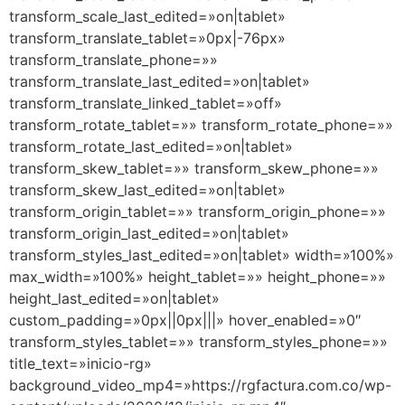
transform_scale_last_edited=»on|tablet»
transform_translate_tablet=»0px|-76px»
transform_translate_phone=»»
transform_translate_last_edited=»on|tablet»
transform_translate_linked_tablet=»off»
transform_rotate_tablet=»» transform_rotate_phone=»»
transform_rotate_last_edited=»on|tablet»
transform_skew_tablet=»» transform_skew_phone=»»
transform_skew_last_edited=»on|tablet»
transform_origin_tablet=»» transform_origin_phone=»»
transform_origin_last_edited=»on|tablet»
transform_styles_last_edited=»on|tablet» width=»100%»
max_width=»100%» height_tablet=»» height_phone=»»
height_last_edited=»on|tablet»
custom_padding=»0px||0px|||» hover_enabled=»0″
transform_styles_tablet=»» transform_styles_phone=»»
title_text=»inicio-rg»
background_video_mp4=»https://rgfactura.com.co/wp-