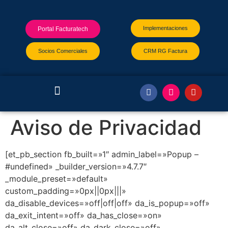
Implementaciones
Portal Facturatech
Socios Comerciales
CRM RG Factura
Aviso de Privacidad
[et_pb_section fb_built=»1″ admin_label=»Popup –
#undefined» _builder_version=»4.7.7″
_module_preset=»default»
custom_padding=»0px||0px|||»
da_disable_devices=»off|off|off» da_is_popup=»off»
da_exit_intent=»off» da_has_close=»on»
da_alt_close=»off» da_dark_close=»off»