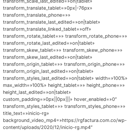
transform_scale_last_edited=»on|tablet»
transform_translate_tablet=»0px|-76px»
transform_translate_phone=»»
transform_translate_last_edited=»on|tablet»
transform_translate_linked_tablet=»off»
transform_rotate_tablet=»» transform_rotate_phone=»»
transform_rotate_last_edited=»on|tablet»
transform_skew_tablet=»» transform_skew_phone=»»
transform_skew_last_edited=»on|tablet»
transform_origin_tablet=»» transform_origin_phone=»»
transform_origin_last_edited=»on|tablet»
transform_styles_last_edited=»on|tablet» width=»100%»
max_width=»100%» height_tablet=»» height_phone=»»
height_last_edited=»on|tablet»
custom_padding=»0px||0px|||» hover_enabled=»0″
transform_styles_tablet=»» transform_styles_phone=»»
title_text=»inicio-rg»
background_video_mp4=»https://rgfactura.com.co/wp-
content/uploads/2020/12/inicio-rg.mp4″