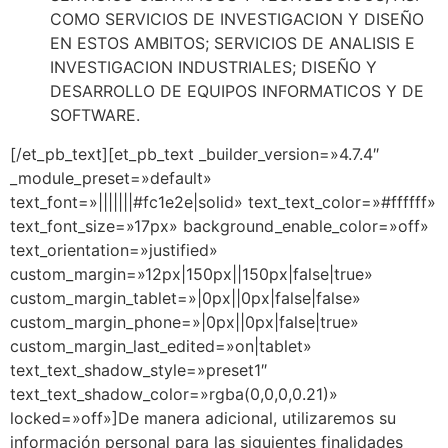
COMO SERVICIOS DE INVESTIGACION Y DISEÑO
EN ESTOS AMBITOS; SERVICIOS DE ANALISIS E
INVESTIGACION INDUSTRIALES; DISEÑO Y
DESARROLLO DE EQUIPOS INFORMATICOS Y DE
SOFTWARE.
[/et_pb_text][et_pb_text _builder_version=»4.7.4″
_module_preset=»default»
text_font=»|||||||#fc1e2e|solid» text_text_color=»#ffffff»
text_font_size=»17px» background_enable_color=»off»
text_orientation=»justified»
custom_margin=»12px|150px||150px|false|true»
custom_margin_tablet=»|0px||0px|false|false»
custom_margin_phone=»|0px||0px|false|true»
custom_margin_last_edited=»on|tablet»
text_text_shadow_style=»preset1″
text_text_shadow_color=»rgba(0,0,0,0.21)»
locked=»off»]De manera adicional, utilizaremos su
información personal para las siguientes finalidades