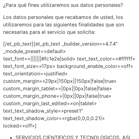
¿Para qué fines utilizaremos sus datos personales?
Los datos personales que recabamos de usted, los
utilizaremos para las siguientes finalidades que son
necesarias para el servicio que solicita:
[/et_pb_text][et_pb_text _builder_version=»4.7.4″
_module_preset=»default»
text_font=»|||||||#fc1e2e|solid» text_text_color=»#ffffff»
text_font_size=»17px» background_enable_color=»off»
text_orientation=»justified»
custom_margin=»29px|150px||150px|false|true»
custom_margin_tablet=»|0px||0px|false|false»
custom_margin_phone=»|0px||0px|false|true»
custom_margin_last_edited=»on|tablet»
text_text_shadow_style=»preset1″
text_text_shadow_color=»rgba(0,0,0,0.21)»
locked=»off»]
SERVICIOS CIENTIFICOS Y TECNOLOGICOS, ASI