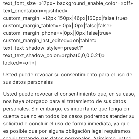
text_font_size=»17px» background_enable_color=»off»
text_orientation=»justified»
custom_margin=»12px|150px|46px|150px|false|true»
custom_margin_tablet=»|0px||0px|false|false»
custom_margin_phone=»|0px||0px|false|true»
custom_margin_last_edited=»on|tablet»
text_text_shadow_style=»preset1″
text_text_shadow_color=»rgba(0,0,0,0.21)»
locked=»off»]
Usted puede revocar su consentimiento para el uso de
sus datos personales
Usted puede revocar el consentimiento que, en su caso,
nos haya otorgado para el tratamiento de sus datos
personales. Sin embargo, es importante que tenga en
cuenta que no en todos los casos podremos atender su
solicitud o concluir el uso de forma inmediata, ya que
es posible que por alguna obligación legal requiramos
seguir tratando sus datos personales. Asimismo, usted