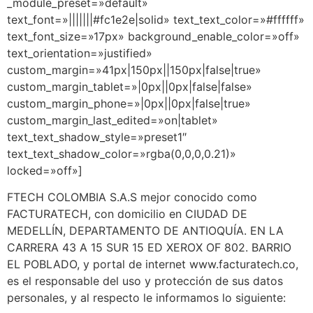
_module_preset=»default»
text_font=»|||||||#fc1e2e|solid» text_text_color=»#ffffff»
text_font_size=»17px» background_enable_color=»off»
text_orientation=»justified»
custom_margin=»41px|150px||150px|false|true»
custom_margin_tablet=»|0px||0px|false|false»
custom_margin_phone=»|0px||0px|false|true»
custom_margin_last_edited=»on|tablet»
text_text_shadow_style=»preset1″
text_text_shadow_color=»rgba(0,0,0,0.21)»
locked=»off»]
FTECH COLOMBIA S.A.S mejor conocido como
FACTURATECH, con domicilio en CIUDAD DE
MEDELLÍN, DEPARTAMENTO DE ANTIOQUÍA. EN LA
CARRERA 43 A 15 SUR 15 ED XEROX OF 802. BARRIO
EL POBLADO, y portal de internet www.facturatech.co,
es el responsable del uso y protección de sus datos
personales, y al respecto le informamos lo siguiente: