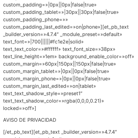
custom_padding=»|0px||0px|false|true»
custom_padding_tablet=»|30px||30px|false|true»
custom_padding_phone=»»
custom_padding_last_edited=»on|phone»][et_pb_text
_builder_version=»4.7.4″ _module_preset=»default»
text_font=»|700||||||#fc1e2e|solid»
text_text_color=»#ffffff» text_font_size=»38px»
text_line_height=»1em» background_enable_color=»off»
custom_margin=»60px|150px||150px|false|true»
custom_margin_tablet=»|0px||0px|false|true»
custom_margin_phone=»|0px||0px|false|true»
custom_margin_last_edited=»on|tablet»
text_text_shadow_style=»preset1″
text_text_shadow_color=»rgba(0,0,0,0.21)»
locked=»off»]
AVISO DE PRIVACIDAD
[/et_pb_text][et_pb_text _builder_version=»4.7.4″