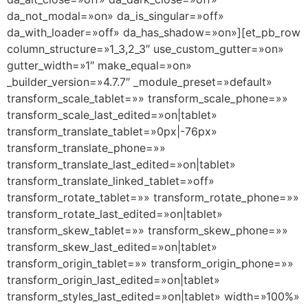
da_not_modal=»on» da_is_singular=»off»
da_with_loader=»off» da_has_shadow=»on»][et_pb_row
column_structure=»1_3,2_3″ use_custom_gutter=»on»
gutter_width=»1″ make_equal=»on»
_builder_version=»4.7.7″ _module_preset=»default»
transform_scale_tablet=»» transform_scale_phone=»»
transform_scale_last_edited=»on|tablet»
transform_translate_tablet=»0px|-76px»
transform_translate_phone=»»
transform_translate_last_edited=»on|tablet»
transform_translate_linked_tablet=»off»
transform_rotate_tablet=»» transform_rotate_phone=»»
transform_rotate_last_edited=»on|tablet»
transform_skew_tablet=»» transform_skew_phone=»»
transform_skew_last_edited=»on|tablet»
transform_origin_tablet=»» transform_origin_phone=»»
transform_origin_last_edited=»on|tablet»
transform_styles_last_edited=»on|tablet» width=»100%»